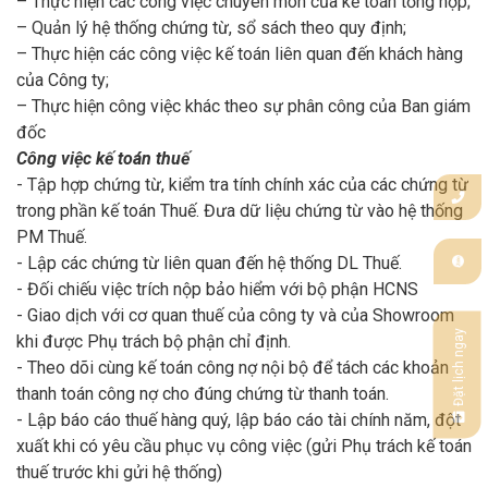
– Thực hiện các công việc chuyên môn của kế toán tổng hợp;
– Quản lý hệ thống chứng từ, sổ sách theo quy định;
– Thực hiện các công việc kế toán liên quan đến khách hàng
của Công ty;
– Thực hiện công việc khác theo sự phân công của Ban giám
đốc
Công việc kế toán thuế
- Tập hợp chứng từ, kiểm tra tính chính xác của các chứng từ
trong phần kế toán Thuế. Đưa dữ liệu chứng từ vào hệ thống
PM Thuế.
- Lập các chứng từ liên quan đến hệ thống DL Thuế.
- Đối chiếu việc trích nộp bảo hiểm với bộ phận HCNS
- Giao dịch với cơ quan thuế của công ty và của Showroom
Đặt lịch ngay
khi được Phụ trách bộ phận chỉ định.
- Theo dõi cùng kế toán công nợ nội bộ để tách các khoản
thanh toán công nợ cho đúng chứng từ thanh toán.
- Lập báo cáo thuế hàng quý, lập báo cáo tài chính năm, đột
xuất khi có yêu cầu phục vụ công việc (gửi Phụ trách kế toán
thuế trước khi gửi hệ thống)