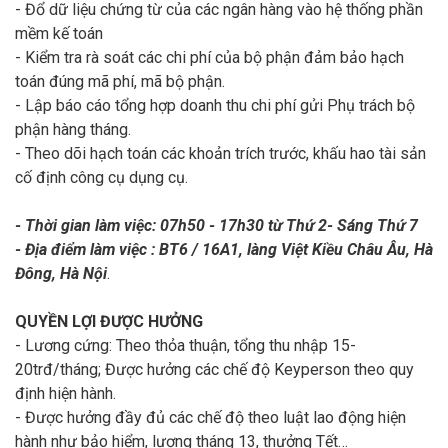
- Đổ dữ liệu chứng từ của các ngân hàng vào hệ thống phần
mềm kế toán
- Kiểm tra rà soát các chi phí của bộ phận đảm bảo hạch
toán đúng mã phí, mã bộ phận.
- Lập báo cáo tổng hợp doanh thu chi phí gửi Phụ trách bộ
phận hàng tháng.
- Theo dõi hạch toán các khoản trích trước, khấu hao tài sản
cố định công cụ dụng cụ.
- Thời gian làm việc: 07h50 - 17h30 từ Thứ 2- Sáng Thứ 7
- Địa điểm làm việc : BT6 / 16A1, làng Việt Kiều Châu Âu, Hà
Đông, Hà Nội
.
QUYỀN LỢI ĐƯỢC HƯỞNG
- Lương cứng: Theo thỏa thuận, tổng thu nhập 15-
20trđ/tháng; Được hưởng các chế độ Keyperson theo quy
định hiện hành.
- Được hưởng đầy đủ các chế độ theo luật lao động hiện
hành như bảo hiểm, lương tháng 13, thưởng Tết…