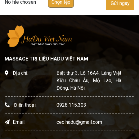
No file chosen
Chọn tệp
Gửi ngay
MASSAGE TRỊ LIỆU HADU VIỆT NAM
Địa chỉ:
Biệt thự 3, Lô 16A4, Làng Việt
Kiều Châu Âu, Mộ Lao, Hà
Đông, Hà Nội.
Điện thoại:
0928.115.303
Email:
ceo.hadu@gmail.com