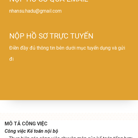
nhansu.hadu@gmail.com
NỘP HỒ SƠ TRỰC TUYẾN
Điền đầy đủ thông tin bên dưới mục tuyển dụng và gửi
đi
MÔ TẢ CÔNG VIỆC
Công việc Kế toán nội bộ