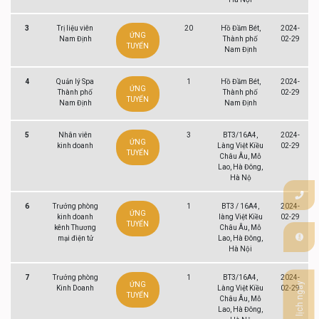
3
Trị liệu viên
20
Hồ Đầm Bét,
2024-
ỨNG
Nam Định
Thành phố
02-29
TUYỂN
Nam Định
4
Quản lý Spa
1
Hồ Đầm Bét,
2024-
ỨNG
Thành phố
Thành phố
02-29
TUYỂN
Nam Định
Nam Định
5
Nhân viên
3
BT3/16A4,
2024-
ỨNG
kinh doanh
Làng Việt Kiều
02-29
TUYỂN
Châu Âu, Mỗ
Lao, Hà Đông,
Hà Nộ
6
Trưởng phòng
1
BT3 / 16A4,
2024-
ỨNG
kinh doanh
làng Việt Kiều
02-29
TUYỂN
kênh Thương
Châu Âu, Mỗ
mại điện tử
Lao, Hà Đông,
Hà Nội
7
Trưởng phòng
1
BT3/16A4,
2024-
Đặt lịch ngay
ỨNG
Kinh Doanh
Làng Việt Kiều
02-29
TUYỂN
Châu Âu, Mỗ
Lao, Hà Đông,