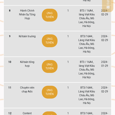
Hà Nộ
8
Hành Chính
1
BT3 / 16A4,
2024-
ỨNG
Nhân Sự Tổng
làng Việt Kiều
02-29
TUYỂN
Hợp
Châu Âu, Mỗ
Lao, Hà Đông,
Hà Nội
9
Kế toán trưởng
1
BT3/16A4,
2024-
ỨNG
Làng Việt Kiều
02-29
TUYỂN
Châu Âu, Mỗ
Lao, Hà Đông,
Hà Nộ
10
Kế toán tổng
1
BT3 / 16A4,
2024-
ỨNG
hợp
làng Việt Kiều
01-29
TUYỂN
Châu Âu, Mỗ
Lao, Hà Đông,
Hà Nội
11
Chuyên viên
1
BT3/16A4,
2024-
ỨNG
chạy Ads
Làng Việt Kiều
02-29
TUYỂN
Châu Âu, Mỗ
Lao, Hà Đông,
Hà Nộ
12
Content
1
BT3/16A4,
2024-