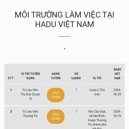
MÔI TRƯỜNG LÀM VIỆC TẠI
HADU VIỆT NAM
''
NGÀY
VỊ TRÍ TUYỂN
ĐĂNG
SỐ
HẾT
STT
DỤNG
TUYỂN
LƯỢNG
VỊ TRÍ
HẠN
1
Trị Liệu Viên
1
Quận 2, Thủ
2024-
ỨNG
Thủ Đức (Quận
Đức
02-29
TUYỂN
2)
2
Trị Liệu Viên
1
Khu Cầu Dừa,
2024-
ỨNG
Thường Tín
xã Văn Bình,
02-29
TUYỂN
huyện Thường
Tín, thành phố
Hà Nội