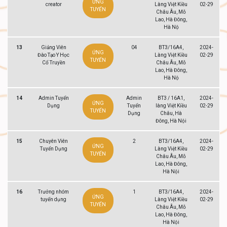
ỨNG
creator
Làng Việt Kiều
02-29
TUYỂN
Châu Âu, Mỗ
Lao, Hà Đông,
Hà Nộ
13
Giảng Viên
04
BT3/16A4,
2024-
ỨNG
Đào Tạo Y Học
Làng Việt Kiều
02-29
TUYỂN
Cổ Truyền
Châu Âu, Mỗ
Lao, Hà Đông,
Hà Nộ
14
Admin Tuyển
Admin
BT3 / 16A1,
2024-
ỨNG
Dụng
Tuyển
làng Việt Kiều
02-29
TUYỂN
Dụng
Châu, Hà
Đông, Hà Nội
15
Chuyên Viên
2
BT3/16A4,
2024-
ỨNG
Tuyển Dụng
Làng Việt Kiều
02-29
TUYỂN
Châu Âu, Mỗ
Lao, Hà Đông,
Hà Nội
16
Trưởng nhóm
1
BT3/16A4,
2024-
ỨNG
tuyển dụng
Làng Việt Kiều
02-29
TUYỂN
Châu Âu, Mỗ
Lao, Hà Đông,
Hà Nội